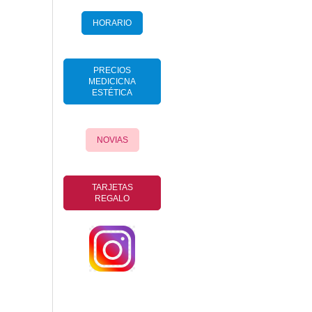
HORARIO
PRECIOS
MEDICICNA
ESTÉTICA
NOVIAS
TARJETAS
REGALO